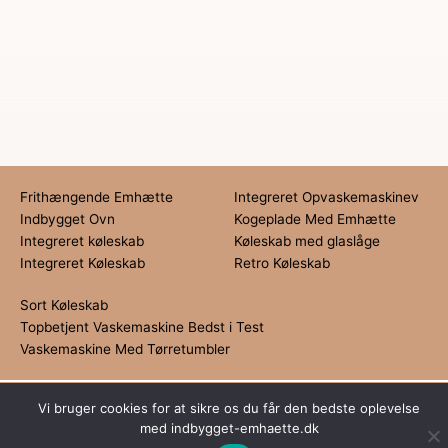
Frithængende Emhætte
Integreret Opvaskemaskinev
Indbygget Ovn
Kogeplade Med Emhætte
Integreret køleskab
Køleskab med glaslåge
Integreret Køleskab
Retro Køleskab
Sort Køleskab
Topbetjent Vaskemaskine Bedst i Test
Vaskemaskine Med Tørretumbler
Dette medie ejes og drives af Tropic Traffic LLC-FZ | The Meydan
Vi bruger cookies for at sikre os du får den bedste oplevelse
Hotel, Grandstand, 6th floor, Nad Al Sheba | Dubai | UAE
med indbygget-emhaette.dk
Copyright © 2026
Indbygget Emhætte | All rights reserved