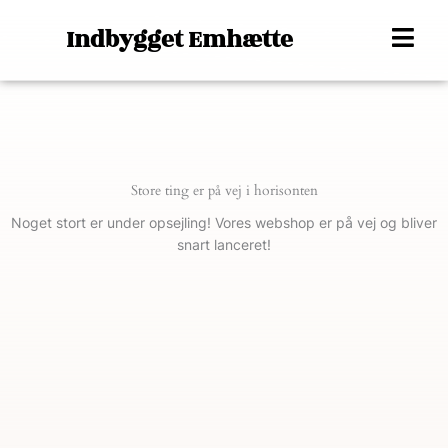
Gå
Indbygget Emhætte
til
indholdet
Store ting er på vej i horisonten
Noget stort er under opsejling! Vores webshop er på vej og bliver
snart lanceret!